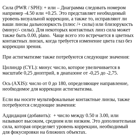
Сила (PWR / SPH): + или – Диаграмма следовать номером
например -4.50 или +0.25. Это представляет необходимый
уровень визуальной коррекции, а также то, исправляют ли
ваши линзы дальнозоркость (плюс /+ силы) или близорукость
(минус/- силы). Для некоторых контактных линз сила может
также быть 0.00, plano. Чаще всего это встречается в цветных
контактных линзах, когда требуется изменение цвета глаз без
коррекции зрения.
При астигматизме также потребуются следующие значения:
Цилиндр (CYL): минус число, которое увеличивается в
масштабе 0,25 диоптрий, в диапазоне от -0,25 до -2,75.
Ось (AXIS): число от 0 до 180, определяющее направление,
необходимое для коррекции астигматизма.
Если вы носите мультифокальные контактные линзы, также
потребуются следующие значения:
Аддидация (добавить): + число между 0.50 и 3.00, или
называют высоким, средним или низким. Это дополнительная
сила, которая определяет уровень коррекции, необходимый
для фокусировки на ближних объектах.