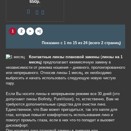
650р.
1
2
>
>|
Показано с 1 по 15 из 24 (всего 2 страниц)
Контактные линзы плановой замены
(
линзы на 1
месяц
) предполагают ежемесячную замену в
независимости от режима ношения – дневного, пролонгированного
или непрерывного. Относив линзы 1 месяц, их необходимо
выбросить и начать использовать следующую новую чистую
пару.
Если Вы носите линзы в непрерывном режиме все 30 дней (это
допускают линзы Biofinity, PureVision), то, естественно, Вам не
требуются дополнительные средства для очистки линз.
Единственное, что Вам может пригодиться, так это капли для
глаз, которые повысят комфортность использования линз и
помогут промыть глаза, если в них что-то попадет и вызовет
дискомфорт.
При ношении линз плановой замены в дневном или