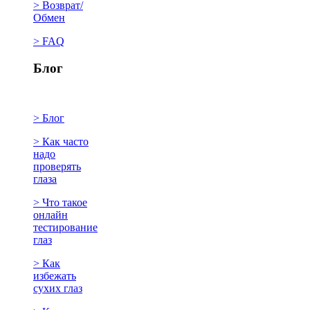
> Возврат/
Обмен
> FAQ
Блог
> Блог
> Как часто
надо
проверять
глаза
> Что такое
онлайн
тестирование
глаз
> Как
избежать
сухих глаз