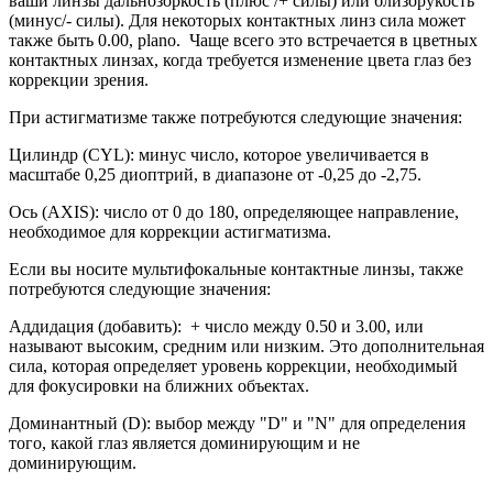
ваши линзы дальнозоркость (плюс /+ силы) или близорукость
(минус/- силы). Для некоторых контактных линз сила может
также быть 0.00, plano. Чаще всего это встречается в цветных
контактных линзах, когда требуется изменение цвета глаз без
коррекции зрения.
При астигматизме также потребуются следующие значения:
Цилиндр (CYL): минус число, которое увеличивается в
масштабе 0,25 диоптрий, в диапазоне от -0,25 до -2,75.
Ось (AXIS): число от 0 до 180, определяющее направление,
необходимое для коррекции астигматизма.
Если вы носите мультифокальные контактные линзы, также
потребуются следующие значения:
Аддидация (добавить): + число между 0.50 и 3.00, или
называют высоким, средним или низким. Это дополнительная
сила, которая определяет уровень коррекции, необходимый
для фокусировки на ближних объектах.
Доминантный (D): выбор между "D" и "N" для определения
того, какой глаз является доминирующим и не
доминирующим.