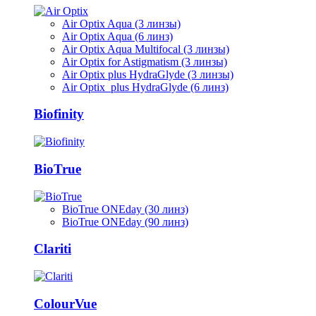
Air Optix Aqua (3 линзы)
Air Optix Aqua (6 линз)
Air Optix Aqua Multifocal (3 линзы)
Air Optix for Astigmatism (3 линзы)
Air Optix plus HydraGlyde (3 линзы)
Air Optix plus HydraGlyde (6 линз)
Biofinity
BioTrue
BioTrue ONEday (30 линз)
BioTrue ONEday (90 линз)
Clariti
ColourVue